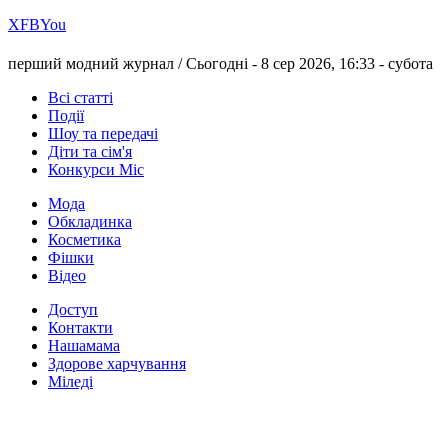
Х
FB
You
перший модний журнал /
Сьогодні - 8 сер 2026, 16:33 -
субота
Всі статті
Події
Шоу та передачі
Діти та сім'я
Конкурси Міс
Мода
Обкладинка
Косметика
Фішки
Відео
Доступ
Контакти
Нашамама
Здорове харчування
Міледі