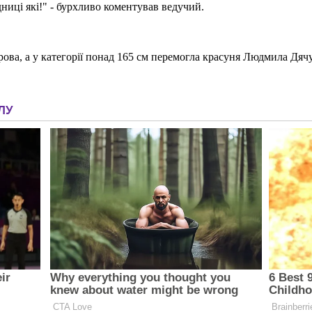
дниці які!" - бурхливо коментував ведучий.
ярова, а у категорії понад 165 см перемогла красуня Людмила Дяч