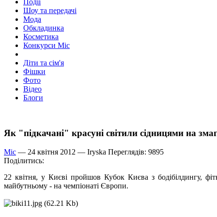
Події
Шоу та передачі
Мода
Обкладинка
Косметика
Конкурси Міс
Діти та сім'я
Фішки
Фото
Відео
Блоги
Як "підкачані" красуні світили сідницями на зма
Міс
— 24 квітня 2012 —
Iryska
Переглядів: 9895
Поділитись:
22 квітня, у Києві пройшов Кубок Києва з бодібілдингу, фітн
майбутньому - на чемпіонаті Європи.