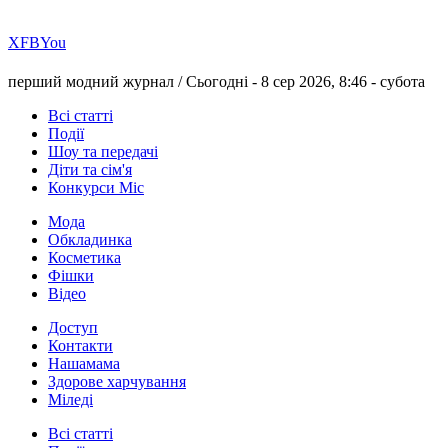
Х
FB
You
перший модний журнал /
Сьогодні - 8 сер 2026, 8:46 -
субота
Всі статті
Події
Шоу та передачі
Діти та сім'я
Конкурси Міс
Мода
Обкладинка
Косметика
Фішки
Відео
Доступ
Контакти
Нашамама
Здорове харчування
Міледі
Всі статті