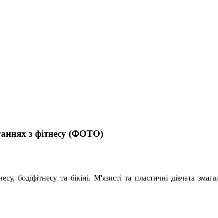
ганнях з фітнесу (ФОТО)
есу, бодіфітнесу та бікіні. М'язисті та пластичні дівчата змаг