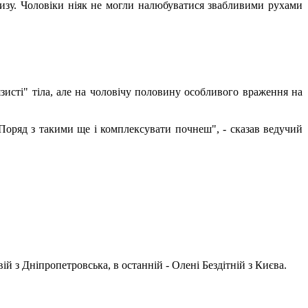
тизу. Чоловіки ніяк не могли налюбуватися звабливими рухами
зисті" тіла, але на чоловічу половину особливого враження на
і. Поряд з такими ще і комплексувати почнеш", - сказав ведучий
ій з Дніпропетровська, в останній - Олені Бездітній з Києва.