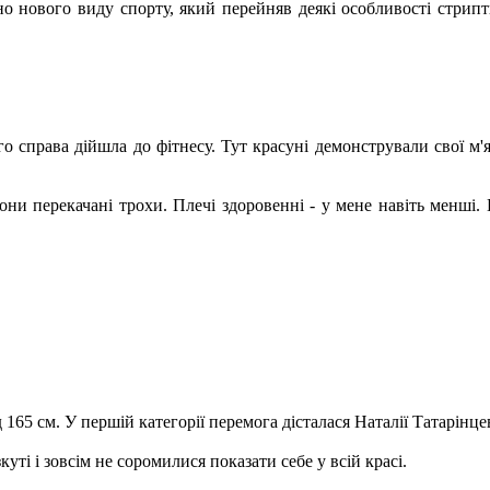
но нового виду спорту, який перейняв деякі особливості стрип
о справа дійшла до фітнесу. Тут красуні демонстрували свої м'я
ь вони перекачані трохи. Плечі здоровенні - у мене навіть менш
165 см. У першій категорії перемога дісталася Наталії Татарінцев
куті і зовсім не соромилися показати себе у всій красі.