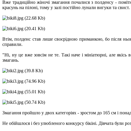
Вже традиційно жіночі змагання почалися з полденсу - поміт
красунь на пілоні, тому у залі постійно лунали вигуки та свист.
Втім, полденс став лише своєрідною приманкою, бо після ньог
справили.
"Ні, ну це вже зовсім не те. Такі наче і мініатюрні, але якіс
змагань.
Змагання пройшло у двох категоріях - зростом до 165 см і понад 
Не обійшлося і без улюбленого конкурсу бікіні. Дівчата були роз