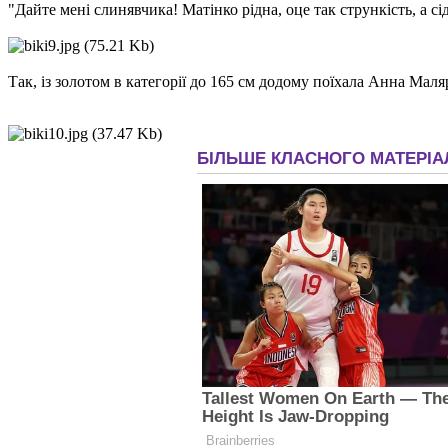
"Дайте мені слинявчика! Матінко рідна, оце так стрункість, а сі
Так, із золотом в категорії до 165 см додому поїхала Анна Мал