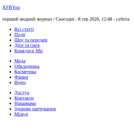
Х
FB
You
перший модний журнал /
Сьогодні - 8 сер 2026, 12:48 -
субота
Всі статті
Події
Шоу та передачі
Діти та сім'я
Конкурси Міс
Мода
Обкладинка
Косметика
Фішки
Відео
Доступ
Контакти
Нашамама
Здорове харчування
Міледі