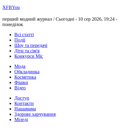
Х
FB
You
перший модний журнал /
Сьогодні - 10 сер 2026, 19:24 -
понеділок
Всі статті
Події
Шоу та передачі
Діти та сім'я
Конкурси Міс
Мода
Обкладинка
Косметика
Фішки
Відео
Доступ
Контакти
Нашамама
Здорове харчування
Міледі