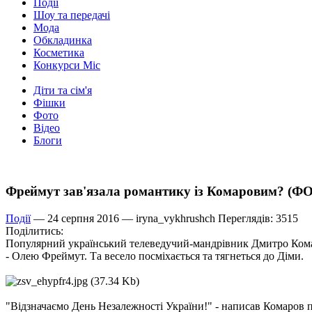
Події
Шоу та передачі
Мода
Обкладинка
Косметика
Конкурси Міс
Діти та сім'я
Фішки
Фото
Відео
Блоги
Фреймут зав'язала романтику із Комаровим? (Ф
Події
— 24 серпня 2016 —
iryna_vykhrushch
Переглядів: 3515
Поділитись:
Популярний український телеведучий-мандрівник Дмитро Комаро
- Олею Фреймут. Та весело посміхається та тягнеться до Діми.
"Відзначаємо День Незалежності України!" - написав Комаров п