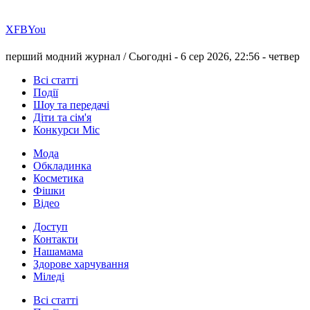
Х
FB
You
перший модний журнал /
Сьогодні - 6 сер 2026, 22:56 -
четвер
Всі статті
Події
Шоу та передачі
Діти та сім'я
Конкурси Міс
Мода
Обкладинка
Косметика
Фішки
Відео
Доступ
Контакти
Нашамама
Здорове харчування
Міледі
Всі статті