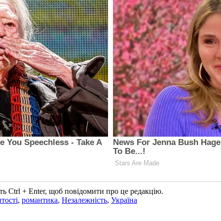
ь Ctrl + Enter, щоб повідомити про це редакцію.
тості
,
романтика
,
Незалежність
,
Україна