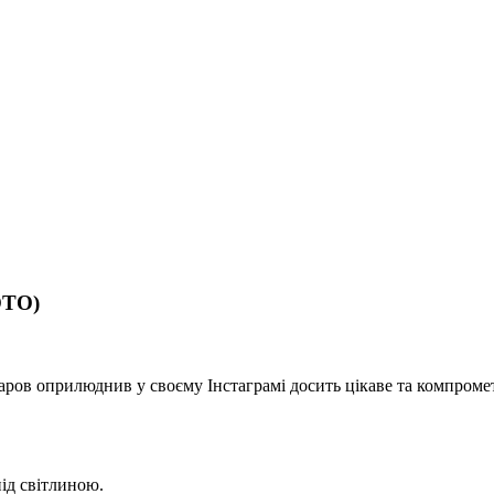
ОТО)
в оприлюднив у своєму Інстаграмі досить цікаве та компромету
ід світлиною.