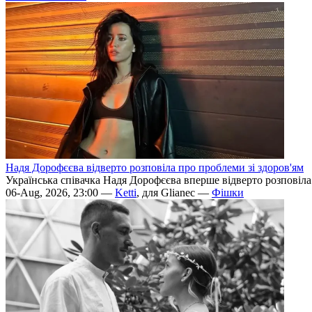
Надя Дорофєєва відверто розповіла про проблеми зі здоров'ям
Українська співачка Надя Дорофєєва вперше відверто розповіла п
06-Aug, 2026, 23:00 —
Ketti
, для Glianec —
Фішки