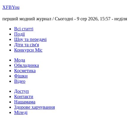
Х
FB
You
перший модний журнал /
Сьогодні - 9 сер 2026, 15:57 -
неділя
Всі статті
Події
Шоу та передачі
Діти та сім'я
Конкурси Міс
Мода
Обкладинка
Косметика
Фішки
Відео
Доступ
Контакти
Нашамама
Здорове харчування
Міледі