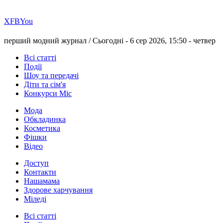
Х
FB
You
перший модний журнал /
Сьогодні - 6 сер 2026, 15:50 -
четвер
Всі статті
Події
Шоу та передачі
Діти та сім'я
Конкурси Міс
Мода
Обкладинка
Косметика
Фішки
Відео
Доступ
Контакти
Нашамама
Здорове харчування
Міледі
Всі статті