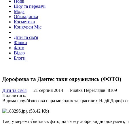
Події
Шоу та передачі
Мода
Обкладинка
Косметика
Конкурси Міс
Діти та сім'я
Фішки
Фото
Відео
Блоги
Дорофєєва та Дантес таки одружились (ФОТО)
Діти та сім'я
— 21 серпня 2014 —
Piratka
Переглядів: 8109
Поділитись:
Відома шоу-бізнесова пара молодих та красивих Надії Дорофєєв
Так, у мережі з`явилось фото, на якому добре видно документ, 