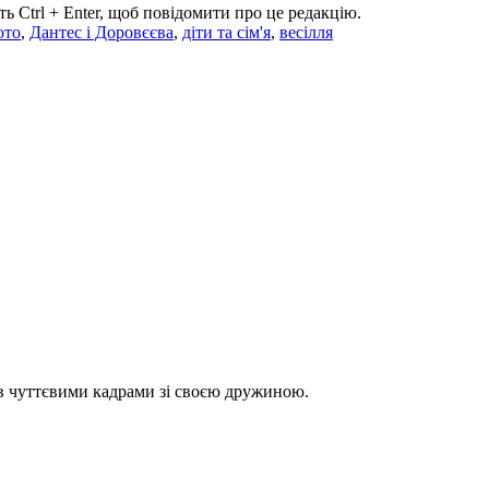
ь Ctrl + Enter, щоб повідомити про це редакцію.
ото
,
Дантес і Доровєєва
,
діти та сім'я
,
весілля
в чуттєвими кадрами зі своєю дружиною.