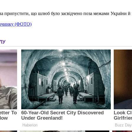
 припустити, що шлюб було засвідчено поза межами України й ю
дпочинку (ФОТО)