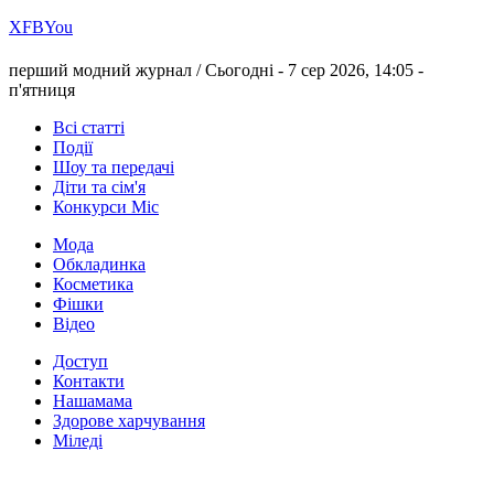
Х
FB
You
перший модний журнал /
Сьогодні - 7 сер 2026, 14:05 -
п'ятниця
Всі статті
Події
Шоу та передачі
Діти та сім'я
Конкурси Міс
Мода
Обкладинка
Косметика
Фішки
Відео
Доступ
Контакти
Нашамама
Здорове харчування
Міледі