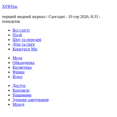
Х
FB
You
перший модний журнал /
Сьогодні - 10 сер 2026, 8:33 -
понеділок
Всі статті
Події
Шоу та передачі
Діти та сім'я
Конкурси Міс
Мода
Обкладинка
Косметика
Фішки
Відео
Доступ
Контакти
Нашамама
Здорове харчування
Міледі