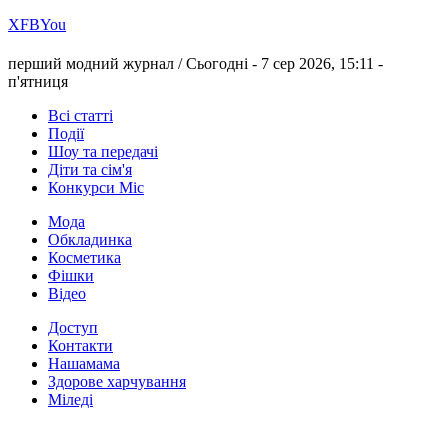
Х
FB
You
перший модний журнал /
Сьогодні - 7 сер 2026, 15:11 -
п'ятниця
Всі статті
Події
Шоу та передачі
Діти та сім'я
Конкурси Міс
Мода
Обкладинка
Косметика
Фішки
Відео
Доступ
Контакти
Нашамама
Здорове харчування
Міледі