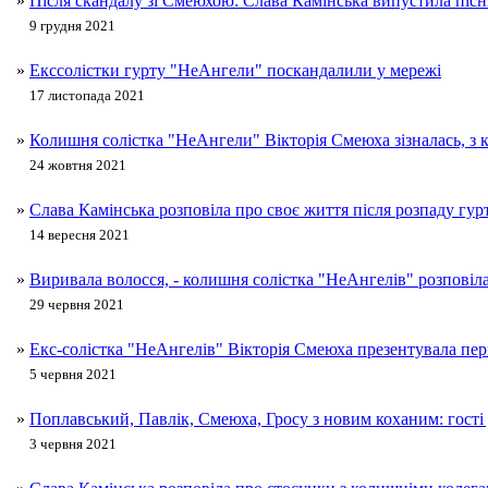
»
Після скандалу зі Смеюхою: Слава Камінська випустила піс
9 грудня 2021
»
Екссолістки гурту "НеАнгели" поскандалили у мережі
17 листопада 2021
»
Колишня солістка "НеАнгели" Вікторія Смеюха зізналась, з к
24 жовтня 2021
»
Слава Камінська розповіла про своє життя після розпаду гу
14 вересня 2021
»
Виривала волосся, - колишня солістка "НеАнгелів" розповіла
29 червня 2021
»
Екс-солістка "НеАнгелів" Вікторія Смеюха презентувала пе
5 червня 2021
»
Поплавський, Павлік, Смеюха, Гросу з новим коханим: гості
3 червня 2021