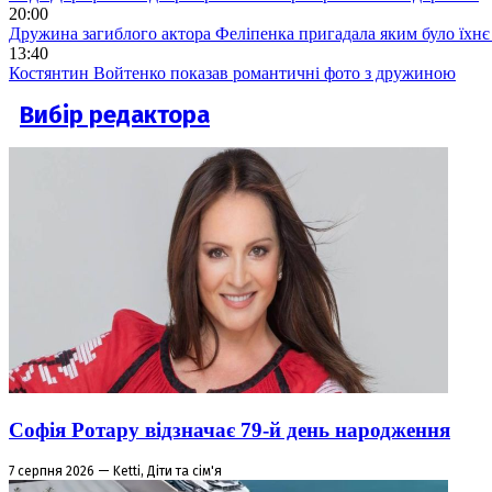
20:00
Дружина загиблого актора Феліпенка пригадала яким було їхнє 
13:40
Костянтин Войтенко показав романтичні фото з дружиною
Вибір редактора
Софія Ротару відзначає 79-й день народження
7 серпня 2026 — Ketti, Діти та сім'я