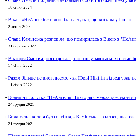
»
Слава Дьомін поділився деталями особистого життя ексуча
18 січня 2024
»
Віка з «НеАнгелів» відповіла на чутки, що виїхала у Росію
2 липня 2023
»
Слава Камінська розповіла, що помирилась з Вікою з "НеАнге
31 березня 2022
»
Вікторія Смеюха розсекретила, що знову закохана: хто став 
14 січня 2022
»
Разом більше не виступаємо, - як Юрій Нікітін відреагував н
11 січня 2022
»
Колишня солістка "НеАнгелів" Вікторія Смеюха розсекретила
24 грудня 2021
»
Била мене, коли я була вагітна, - Камінська зізналась, що те
21 грудня 2021