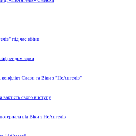
сниці «НеАнгелів» Смеюхи
лів" під час війни
бойфрендом зірки
а конфлікт Слави та Віки з "НеАнгелів"
 вартість свого виступу
ж потерпала від Віки з НеАнгелів