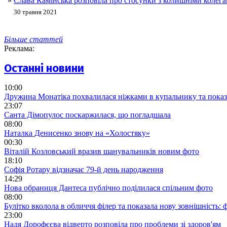
»
Слава Камінська розповіла про стосунки з колишніми колег
30 травня 2021
Більше статтей
Реклама:
Останні новини
10:00
Дружина Монатіка похвалилася ніжками в купальнику та показ
23:07
Санта Дімопулос поскаржилася, що погладшала
08:00
Наталка Денисенко знову на «Холостяку»
00:30
Віталій Козловський вразив шанувальників новим фото
18:10
Софія Ротару відзначає 79-й день народження
14:29
Нова обраниця Дантеса публічно поділилася спільним фото
08:00
Булітко вколола в обличчя філер та показала нову зовнішність: ф
23:00
Надя Дорофєєва відверто розповіла про проблеми зі здоров'ям