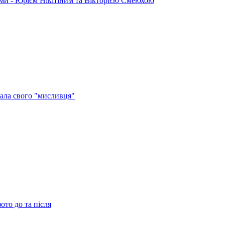
ами - Юрієм Нікітіним та Вікторією Смеюхою
ала свого "мисливця"
ото до та після