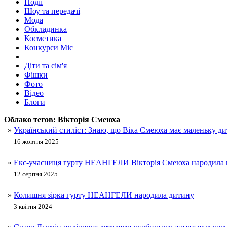
Події
Шоу та передачі
Мода
Обкладинка
Косметика
Конкурси Міс
Діти та сім'я
Фішки
Фото
Відео
Блоги
Облако тегов:
Вікторія Смеюха
»
Український стиліст: Знаю, що Віка Смеюха має маленьку ди
16 жовтня 2025
»
Екс-учасниця гурту НЕАНГЕЛИ Вікторія Смеюха народила п
12 серпня 2025
»
Колишня зірка гурту НЕАНГЕЛИ народила дитину
3 квітня 2024