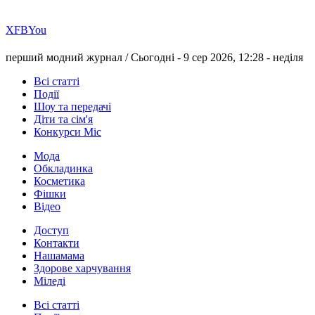
Х
FB
You
перший модний журнал /
Сьогодні - 9 сер 2026, 12:28 -
неділя
Всі статті
Події
Шоу та передачі
Діти та сім'я
Конкурси Міс
Мода
Обкладинка
Косметика
Фішки
Відео
Доступ
Контакти
Нашамама
Здорове харчування
Міледі
Всі статті