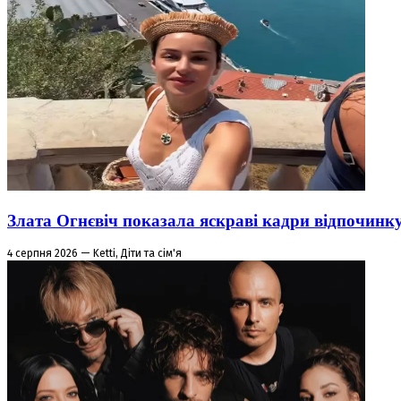
Злата Огнєвіч показала яскраві кадри відпочинк
4 серпня 2026 — Ketti, Діти та сім'я