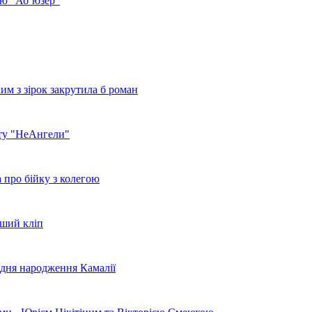
ню "Аб’юзер"
им з зірок закрутила б роман
рту "НеАнгели"
 про бійку з колегою
рший кліп
 дня народження Камалії