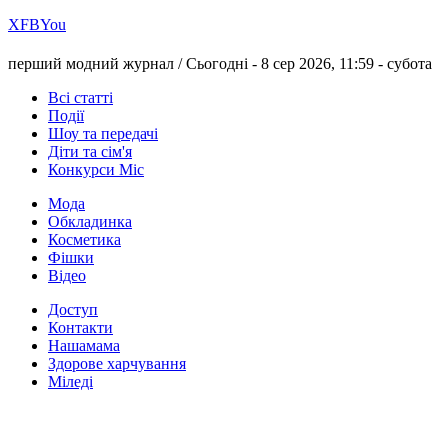
Х
FB
You
перший модний журнал /
Сьогодні - 8 сер 2026, 11:59 -
субота
Всі статті
Події
Шоу та передачі
Діти та сім'я
Конкурси Міс
Мода
Обкладинка
Косметика
Фішки
Відео
Доступ
Контакти
Нашамама
Здорове харчування
Міледі