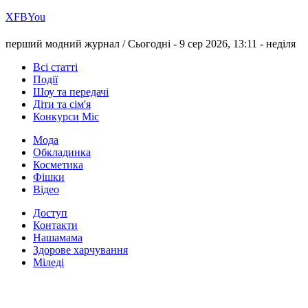
Х
FB
You
перший модний журнал /
Сьогодні - 9 сер 2026, 13:11 -
неділя
Всі статті
Події
Шоу та передачі
Діти та сім'я
Конкурси Міс
Мода
Обкладинка
Косметика
Фішки
Відео
Доступ
Контакти
Нашамама
Здорове харчування
Міледі