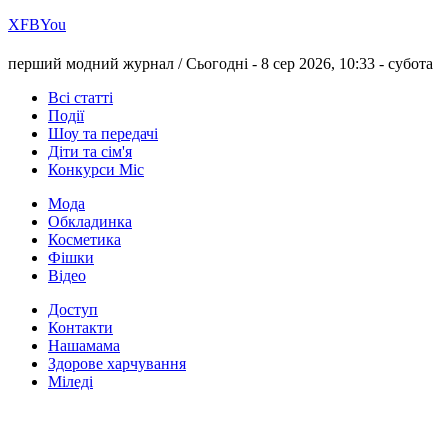
Х
FB
You
перший модний журнал /
Сьогодні - 8 сер 2026, 10:33 -
субота
Всі статті
Події
Шоу та передачі
Діти та сім'я
Конкурси Міс
Мода
Обкладинка
Косметика
Фішки
Відео
Доступ
Контакти
Нашамама
Здорове харчування
Міледі