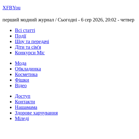
Х
FB
You
перший модний журнал /
Сьогодні - 6 сер 2026, 20:02 -
четвер
Всі статті
Події
Шоу та передачі
Діти та сім'я
Конкурси Міс
Мода
Обкладинка
Косметика
Фішки
Відео
Доступ
Контакти
Нашамама
Здорове харчування
Міледі