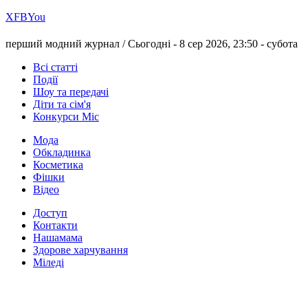
Х
FB
You
перший модний журнал /
Сьогодні - 8 сер 2026, 23:50 -
субота
Всі статті
Події
Шоу та передачі
Діти та сім'я
Конкурси Міс
Мода
Обкладинка
Косметика
Фішки
Відео
Доступ
Контакти
Нашамама
Здорове харчування
Міледі