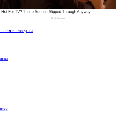
 щастя та стосунки
Києва
"
нику