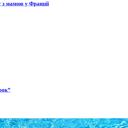
у з мамою у Франції
рок”