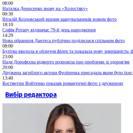
08:00
Наталка Денисенко знову на «Холостяку»
00:30
Віталій Козловський вразив шанувальників новим фото
18:10
Софія Ротару відзначає 79-й день народження
14:29
Нова обраниця Дантеса публічно поділилася спільним фото
08:00
Булітко вколола в обличчя філер та показала нову зовнішність: ф
23:00
Надя Дорофєєва відверто розповіла про проблеми зі здоров'ям
20:00
Дружина загиблого актора Феліпенка пригадала яким було їхнє 
13:40
Костянтин Войтенко показав романтичні фото з дружиною
Вибір редактора