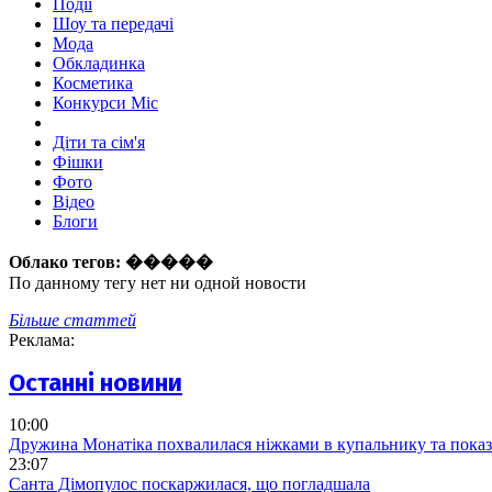
Події
Шоу та передачі
Мода
Обкладинка
Косметика
Конкурси Міс
Діти та сім'я
Фішки
Фото
Відео
Блоги
Облако тегов:
�����
По данному тегу нет ни одной новости
Більше статтей
Реклама:
Останні новини
10:00
Дружина Монатіка похвалилася ніжками в купальнику та показ
23:07
Санта Дімопулос поскаржилася, що погладшала