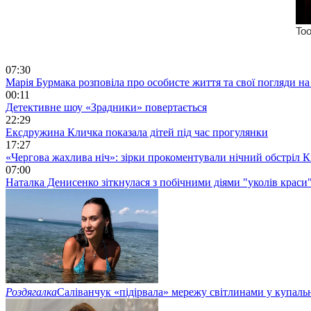
07:30
Марія Бурмака розповіла про особисте життя та свої погляди на
00:11
Детективне шоу «Зрадники» повертається
22:29
Ексдружина Кличка показала дітей під час прогулянки
17:27
«Чергова жахлива ніч»: зірки прокоментували нічний обстріл 
07:00
Наталка Денисенко зіткнулася з побічними діями "уколів краси
Роздягалка
Саліванчук «підірвала» мережу світлинами у купаль