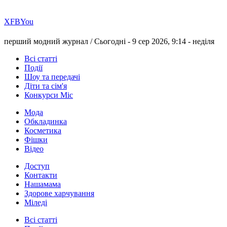
Х
FB
You
перший модний журнал /
Сьогодні - 9 сер 2026, 9:14 -
неділя
Всі статті
Події
Шоу та передачі
Діти та сім'я
Конкурси Міс
Мода
Обкладинка
Косметика
Фішки
Відео
Доступ
Контакти
Нашамама
Здорове харчування
Міледі
Всі статті