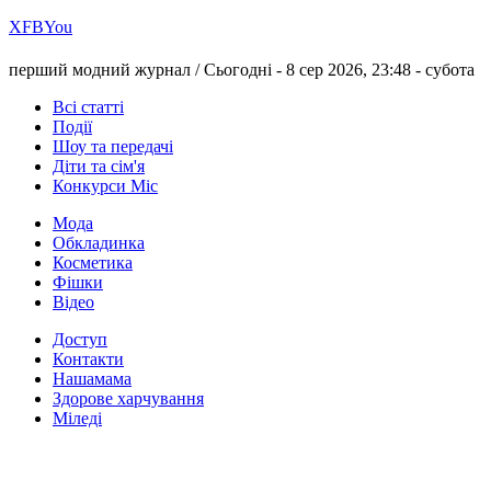
Х
FB
You
перший модний журнал /
Сьогодні - 8 сер 2026, 23:48 -
субота
Всі статті
Події
Шоу та передачі
Діти та сім'я
Конкурси Міс
Мода
Обкладинка
Косметика
Фішки
Відео
Доступ
Контакти
Нашамама
Здорове харчування
Міледі