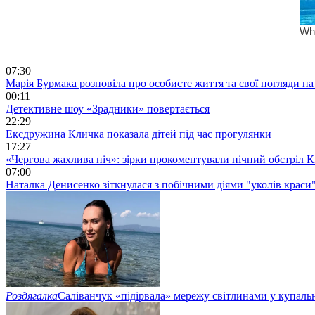
07:30
Марія Бурмака розповіла про особисте життя та свої погляди на
00:11
Детективне шоу «Зрадники» повертається
22:29
Ексдружина Кличка показала дітей під час прогулянки
17:27
«Чергова жахлива ніч»: зірки прокоментували нічний обстріл 
07:00
Наталка Денисенко зіткнулася з побічними діями "уколів краси
Роздягалка
Саліванчук «підірвала» мережу світлинами у купаль