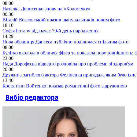
08:00
Наталка Денисенко знову на «Холостяку»
00:30
Віталій Козловський вразив шанувальників новим фото
18:10
Софія Ротару відзначає 79-й день народження
14:29
Нова обраниця Дантеса публічно поділилася спільним фото
08:00
Булітко вколола в обличчя філер та показала нову зовнішність: ф
23:00
Надя Дорофєєва відверто розповіла про проблеми зі здоров'ям
20:00
Дружина загиблого актора Феліпенка пригадала яким було їхнє 
13:40
Костянтин Войтенко показав романтичні фото з дружиною
Вибір редактора