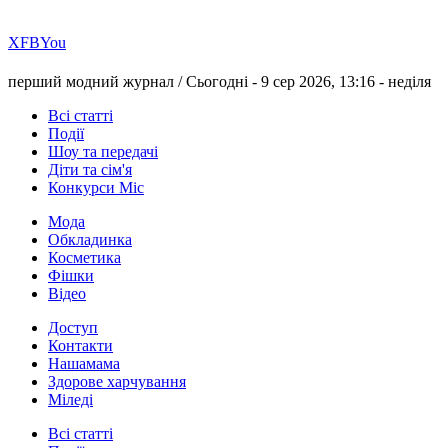
Х
FB
You
перший модний журнал /
Сьогодні - 9 сер 2026, 13:16 -
неділя
Всі статті
Події
Шоу та передачі
Діти та сім'я
Конкурси Міс
Мода
Обкладинка
Косметика
Фішки
Відео
Доступ
Контакти
Нашамама
Здорове харчування
Міледі
Всі статті