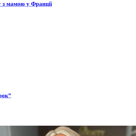
у з мамою у Франції
рок”