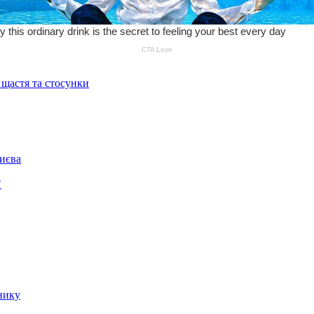
 щастя та стосунки
Києва
"
нику