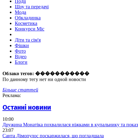
Події
Шоу та передачі
Мода
Обкладинка
Косметика
Конкурси Міс
Діти та сім'я
Фішки
Фото
Відео
Блоги
Облако тегов:
�����������
По данному тегу нет ни одной новости
Більше статтей
Реклама:
Останні новини
10:00
Дружина Монатіка похвалилася ніжками в купальнику та показ
23:07
Санта Дімопулос поскаржилася, що погладшала