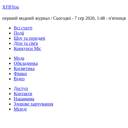
Х
FB
You
перший модний журнал /
Сьогодні - 7 сер 2026, 1:48 -
п'ятниця
Всі статті
Події
Шоу та передачі
Діти та сім'я
Конкурси Міс
Мода
Обкладинка
Косметика
Фішки
Відео
Доступ
Контакти
Нашамама
Здорове харчування
Міледі