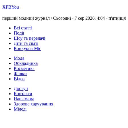
Х
FB
You
перший модний журнал /
Сьогодні - 7 сер 2026, 4:04 -
п'ятниця
Всі статті
Події
Шоу та передачі
Діти та сім'я
Конкурси Міс
Мода
Обкладинка
Косметика
Фішки
Відео
Доступ
Контакти
Нашамама
Здорове харчування
Міледі