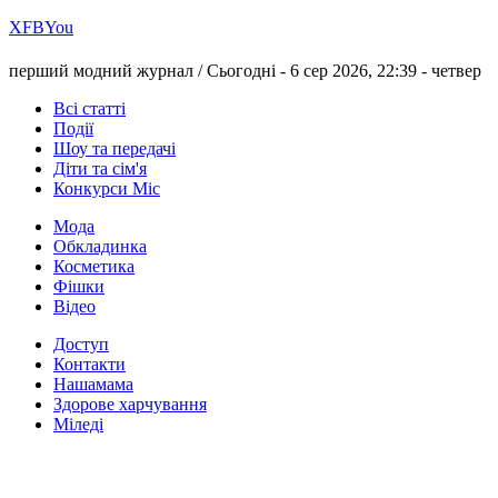
Х
FB
You
перший модний журнал /
Сьогодні - 6 сер 2026, 22:39 -
четвер
Всі статті
Події
Шоу та передачі
Діти та сім'я
Конкурси Міс
Мода
Обкладинка
Косметика
Фішки
Відео
Доступ
Контакти
Нашамама
Здорове харчування
Міледі