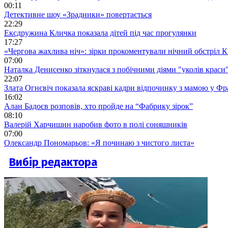
00:11
Детективне шоу «Зрадники» повертається
22:29
Ексдружина Кличка показала дітей під час прогулянки
17:27
«Чергова жахлива ніч»: зірки прокоментували нічний обстріл 
07:00
Наталка Денисенко зіткнулася з побічними діями "уколів краси
22:07
Злата Огнєвіч показала яскраві кадри відпочинку з мамою у Фр
16:02
Алан Бадоєв розповів, хто пройде на “Фабрику зірок”
08:10
Валерій Харчишин наробив фото в полі соняшників
07:00
Олександр Пономарьов: «Я починаю з чистого листа»
Вибір редактора