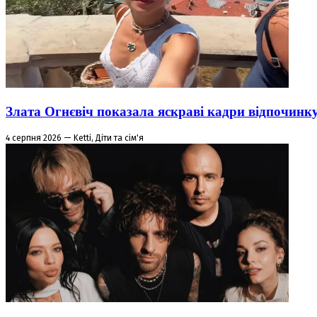
Злата Огнєвіч показала яскраві кадри відпочинк
4 серпня 2026 — Ketti, Діти та сім'я