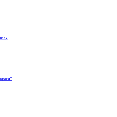
нику
 краси"