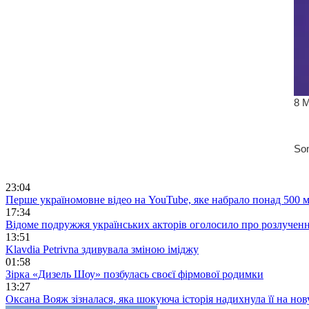
23:04
Перше україномовне відео на YouTube, яке набрало понад 500 м
17:34
Відоме подружжя українських акторів оголосило про розлучен
13:51
Klavdia Petrivna здивувала зміною іміджу
01:58
Зірка «Дизель Шоу» позбулась своєї фірмової родимки
13:27
Оксана Вояж зізналася, яка шокуюча історія надихнула її на но