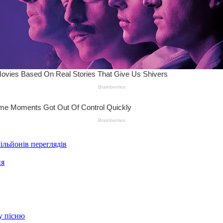
ільйонів переглядів
ня
ву пісню