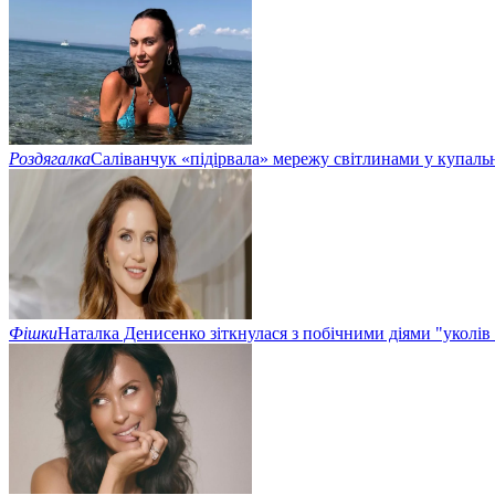
Роздягалка
Саліванчук «підірвала» мережу світлинами у купаль
Фішки
Наталка Денисенко зіткнулася з побічними діями "уколів