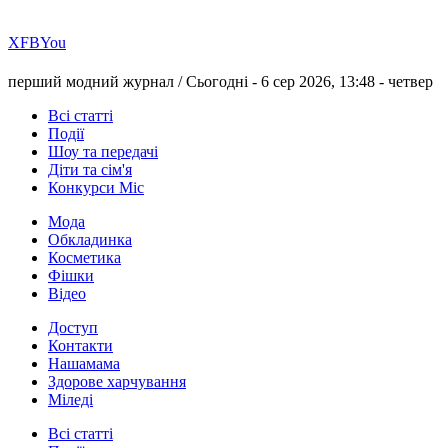
Х
FB
You
перший модний журнал /
Сьогодні - 6 сер 2026, 13:48 -
четвер
Всі статті
Події
Шоу та передачі
Діти та сім'я
Конкурси Міс
Мода
Обкладинка
Косметика
Фішки
Відео
Доступ
Контакти
Нашамама
Здорове харчування
Міледі
Всі статті