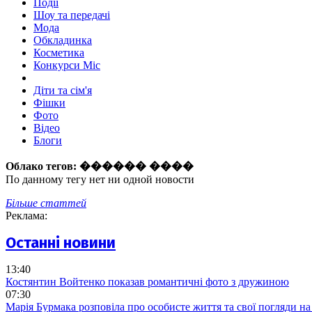
Події
Шоу та передачі
Мода
Обкладинка
Косметика
Конкурси Міс
Діти та сім'я
Фішки
Фото
Відео
Блоги
Облако тегов:
������ ����
По данному тегу нет ни одной новости
Більше статтей
Реклама:
Останні новини
13:40
Костянтин Войтенко показав романтичні фото з дружиною
07:30
Марія Бурмака розповіла про особисте життя та свої погляди на