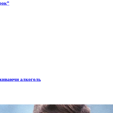
рок”
 вживаючи алкоголь