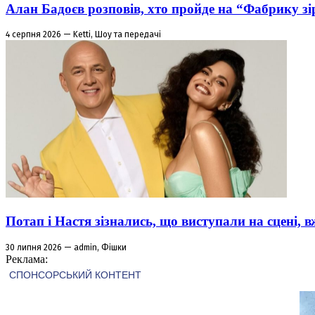
Алан Бадоєв розповів, хто пройде на “Фабрику зі
4 серпня 2026 — Ketti, Шоу та передачі
Потап і Настя зізнались, що виступали на сцені,
30 липня 2026 — admin, Фішки
Реклама: