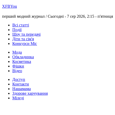
Х
FB
You
перший модний журнал /
Сьогодні - 7 сер 2026, 2:15 -
п'ятниця
Всі статті
Події
Шоу та передачі
Діти та сім'я
Конкурси Міс
Мода
Обкладинка
Косметика
Фішки
Відео
Доступ
Контакти
Нашамама
Здорове харчування
Міледі