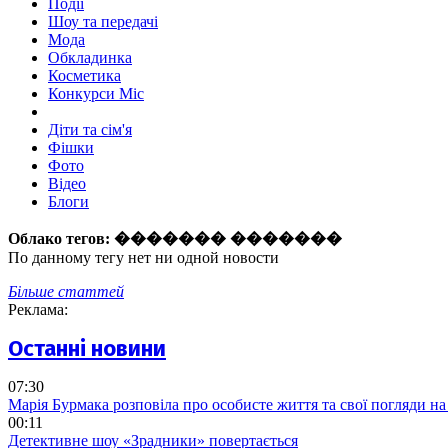
Події
Шоу та передачі
Мода
Обкладинка
Косметика
Конкурси Міс
Діти та сім'я
Фішки
Фото
Відео
Блоги
Облако тегов:
������� �������
По данному тегу нет ни одной новости
Більше статтей
Реклама:
Останні новини
07:30
Марія Бурмака розповіла про особисте життя та свої погляди на
00:11
Детективне шоу «Зрадники» повертається