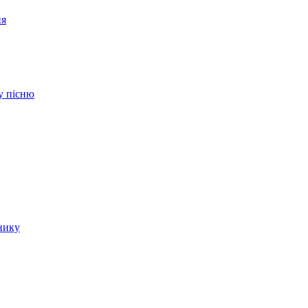
ня
ву пісню
нику