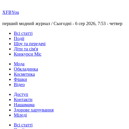
Х
FB
You
перший модний журнал /
Сьогодні - 6 сер 2026, 7:53 -
четвер
Всі статті
Події
Шоу та передачі
Діти та сім'я
Конкурси Міс
Мода
Обкладинка
Косметика
Фішки
Відео
Доступ
Контакти
Нашамама
Здорове харчування
Міледі
Всі статті