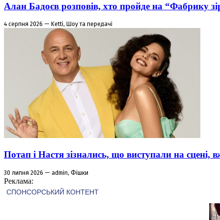
Алан Бадоєв розповів, хто пройде на “Фабрику зі
4 серпня 2026 — Ketti, Шоу та передачі
Потап і Настя зізнались, що виступали на сцені,
30 липня 2026 — admin, Фішки
Реклама: