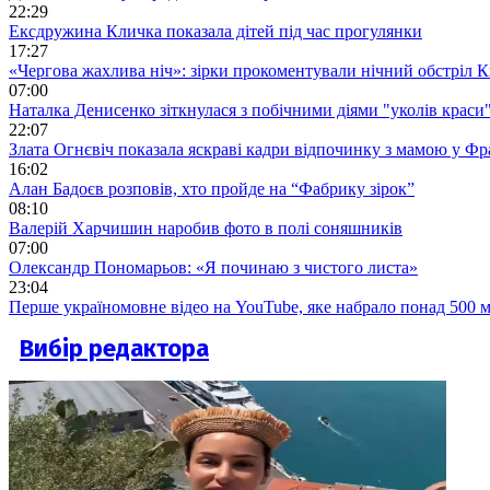
22:29
Ексдружина Кличка показала дітей під час прогулянки
17:27
«Чергова жахлива ніч»: зірки прокоментували нічний обстріл 
07:00
Наталка Денисенко зіткнулася з побічними діями "уколів краси
22:07
Злата Огнєвіч показала яскраві кадри відпочинку з мамою у Фр
16:02
Алан Бадоєв розповів, хто пройде на “Фабрику зірок”
08:10
Валерій Харчишин наробив фото в полі соняшників
07:00
Олександр Пономарьов: «Я починаю з чистого листа»
23:04
Перше україномовне відео на YouTube, яке набрало понад 500 м
Вибір редактора