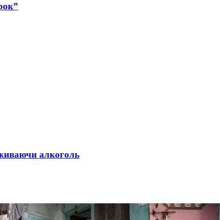
рок”
 вживаючи алкоголь