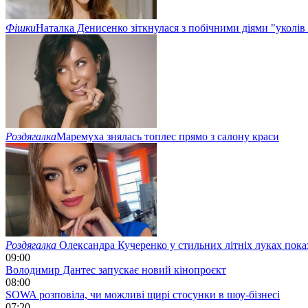
Фішки
Наталка Денисенко зіткнулася з побічними діями "уколів
Роздягалка
Маремуха знялась топлес прямо з салону краси
Роздягалка
Олександра Кучеренко у стильних літніх луках показ
09:00
Володимир Дантес запускає новий кінопроєкт
08:00
SOWA розповіла, чи можливі щирі стосунки в шоу-бізнесі
07:20