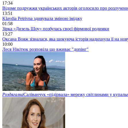
17:34
Відоме подружжя українських акторів оголосило про розлучен
13:51
Klavdia Petrivna здивувала зміною іміджу
01:58
Зірка «Дизель Шоу» позбулась своєї фірмової родимки
13:27
Оксана Вояж зізналася, яка шокуюча історія надихнула її на но
10:00
Леся Нікітюк розповіла що вживає "допінг"
Роздягалка
Саліванчук «підірвала» мережу світлинами у купаль