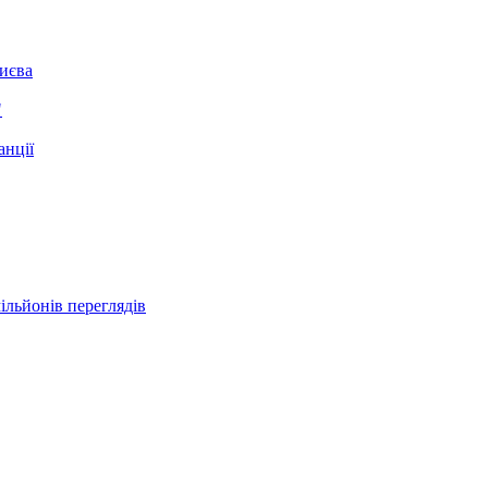
Києва
"
анції
ільйонів переглядів