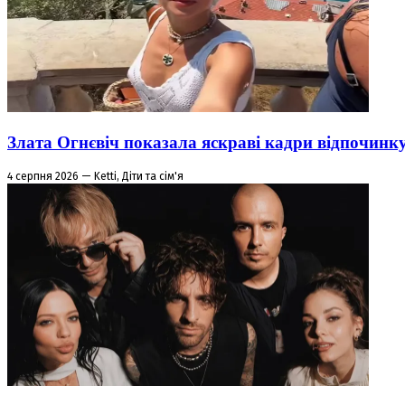
Злата Огнєвіч показала яскраві кадри відпочинк
4 серпня 2026 — Ketti, Діти та сім'я