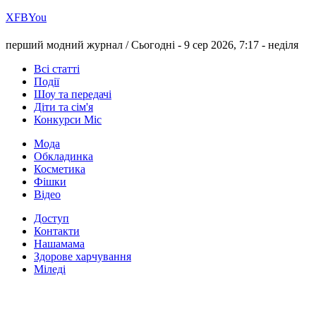
Х
FB
You
перший модний журнал /
Сьогодні - 9 сер 2026, 7:17 -
неділя
Всі статті
Події
Шоу та передачі
Діти та сім'я
Конкурси Міс
Мода
Обкладинка
Косметика
Фішки
Відео
Доступ
Контакти
Нашамама
Здорове харчування
Міледі