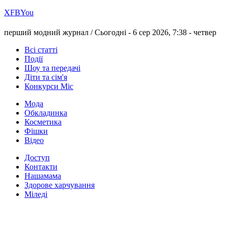
Х
FB
You
перший модний журнал /
Сьогодні - 6 сер 2026, 7:38 -
четвер
Всі статті
Події
Шоу та передачі
Діти та сім'я
Конкурси Міс
Мода
Обкладинка
Косметика
Фішки
Відео
Доступ
Контакти
Нашамама
Здорове харчування
Міледі