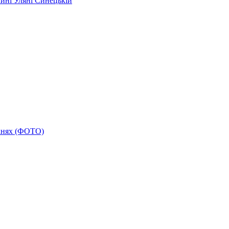
ині Уляні Синецькій
укнях (ФОТО)