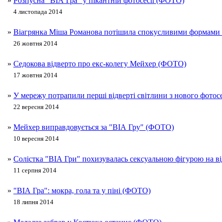
»
Розпусна "ВІА Гра" у пікантній фотосесії (ФОТО)
4 листопада 2014
»
Віагрянка Міша Романова потішила спокусливими формам
26 жовтня 2014
»
Седокова відверто про екс-колегу Мейхер (ФОТО)
17 жовтня 2014
»
У мережу потрапили перші відверті світлини з нового фото
22 вересня 2014
»
Мейхер виправдовується за "ВІА Гру" (ФОТО)
10 вересня 2014
»
Солістка "ВІА Гри" похизувалась сексуальною фігурою на 
11 серпня 2014
»
"ВІА Гра": мокра, гола та у піні (ФОТО)
18 липня 2014