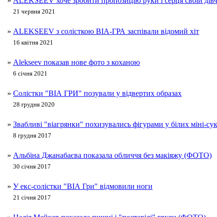
»
ALEKSEEV хоче зробити пропозицію руки і серця своїй дівч
21 червня 2021
»
ALEKSEEV з солісткою ВІА-ГРА заспівали відомий хіт
16 квітня 2021
»
Alekseev показав нове фото з коханою
6 січня 2021
»
Солістки "ВІА ГРИ" позували у відвертих образах
28 грудня 2020
»
Звабливі "віагрянки" похизувались фігурами у білих міні-с
8 грудня 2017
»
Альбіна Джанабаєва показала обличчя без макіяжу (ФОТО)
30 січня 2017
»
У екс-солістки "ВІА Гри" відмовили ноги
21 січня 2017