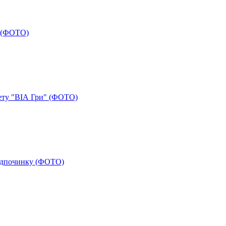
и (ФОТО)
сету "ВІА Гри" (ФОТО)
відпочинку (ФОТО)