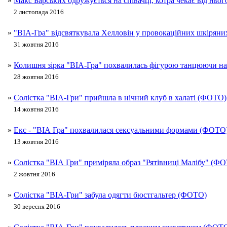
»
Макс Барських одружується на співачці, котра чекає від ньо
2 листопада 2016
»
"ВІА-Гра" відсвяткувала Хелловін у провокаційних шкірян
31 жовтня 2016
»
Колишня зірка "ВІА-Гра" похвалилась фігурою танцюючи н
28 жовтня 2016
»
Солістка "ВІА-Гри" прийшла в нічний клуб в халаті (ФОТО)
14 жовтня 2016
»
Екс - "ВІА Гра" похвалилася сексуальними формами (ФОТО
13 жовтня 2016
»
Солістка "ВІА Гри" приміряла образ "Рятівниці Малібу" (Ф
2 жовтня 2016
»
Солістка "ВІА-Гри" забула одягти бюстгальтер (ФОТО)
30 вересня 2016