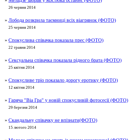
»
Меладзе забрав у Костюка останнє (ФОТО)
26 червня 2014
»
Лобода розкрила таємниці всіх віагрянок (ФОТО)
25 червня 2014
»
Спокуслива співачка показала прес (ФОТО)
22 травня 2014
»
Сексуальна співачка показала рідного брата (ФОТО)
25 квітня 2014
»
Спокусливе тріо показало дорогу еротику (ФОТО)
12 квітня 2014
»
Гаряча "Віа Гра" у новій спокусливій фотосесії (ФОТО)
29 березня 2014
»
Скандальну співачку не впізнати(ФОТО)
15 лютого 2014