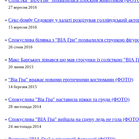
»
Солістка "ВІА-Гри" похвалилась плоским животиком (ФОТ
27 вересня 2016
»
Секс-бомбу Седокову у халаті розцілував голлівудський акт
15 вересня 2016
»
Спокуслива білявка з "ВІА Гри" похвалился стрункою фігу
26 січня 2016
»
Макс Барських зізнався що мав стосунки із солісткою "ВІА
20 липня 2015
»
"Віа Гра" вражає новими еротичними костюмами (ФОТО)
14 березня 2015
»
Спокуслива "Віа Гра" наставила ніжки та груди (ФОТО)
28 листопада 2014
»
Спокуслива "ВІА Гра" вийшла на сцену ледь не гола (ФОТО
24 листопада 2014