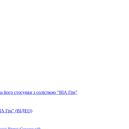
 його стосунки з солісткою "ВІА Гри"
ВІА Гра" (ВІДЕО)