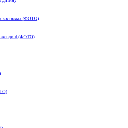
го дитину
их костюмах (ФОТО)
а жердині (ФОТО)
)
ОТО)