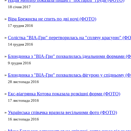
»
Надія Мейхер показала пишні і "постарілі" груди (ФОТО)
18 січня 2017
»
Віра Брежнєва не спить по дві ночі (ФОТО)
17 грудня 2016
»
Солістка "ВІА-Гри" перетворилась на "сплячу красуню" (Ф
14 грудня 2016
»
Блондинка з "ВІА-Гри" похвалилась ідеальними формами 
9 грудня 2016
»
Блондинка з "ВІА-Гри" похвалилась фігурою у спідньому (
28 листопада 2016
»
Екс-віагрянка Котова показала розкішні форми (ФОТО)
17 листопада 2016
»
Українська співачка вразила весільними фото (ФОТО)
16 листопада 2016