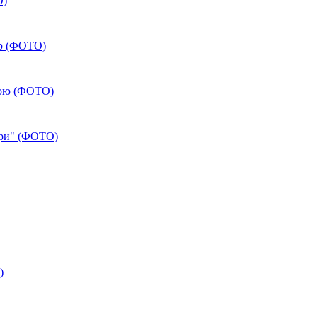
О)
ор (ФОТО)
рою (ФОТО)
 Гри" (ФОТО)
)