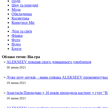
Події
Шоу та передачі
Мода
Обкладинка
Косметика
Конкурси Міс
Діти та сім'я
Фішки
Фото
Відео
Блоги
Облако тегов:
Віа-гра
»
ALEKSEEV показав свого домашнього улюбленця
30 липня 2021
»
Дуже хочу онуків, - мама співака ALEKSEEV прокоментувала
19 липня 2021
»
Анастасія Приходько у 16 років проходила кастинг у гурт "
16 липня 2021