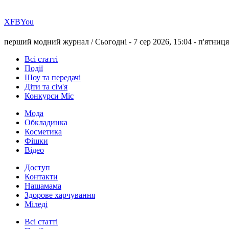
Х
FB
You
перший модний журнал /
Сьогодні - 7 сер 2026, 15:04 -
п'ятниця
Всі статті
Події
Шоу та передачі
Діти та сім'я
Конкурси Міс
Мода
Обкладинка
Косметика
Фішки
Відео
Доступ
Контакти
Нашамама
Здорове харчування
Міледі
Всі статті