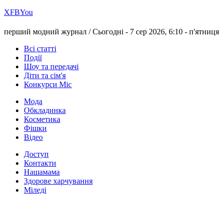
Х
FB
You
перший модний журнал /
Сьогодні - 7 сер 2026, 6:10 -
п'ятниця
Всі статті
Події
Шоу та передачі
Діти та сім'я
Конкурси Міс
Мода
Обкладинка
Косметика
Фішки
Відео
Доступ
Контакти
Нашамама
Здорове харчування
Міледі