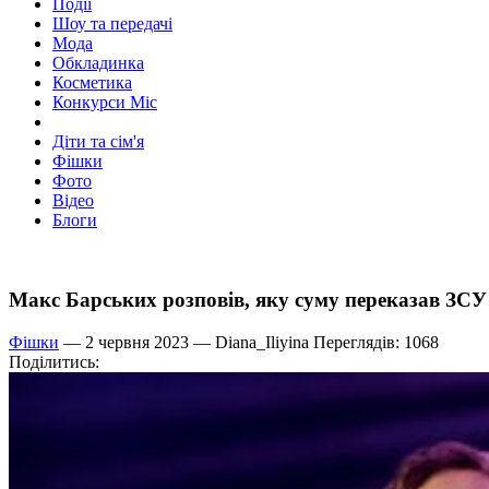
Події
Шоу та передачі
Мода
Обкладинка
Косметика
Конкурси Міс
Діти та сім'я
Фішки
Фото
Відео
Блоги
Макс Барських розповів, яку суму переказав ЗСУ 
Фішки
— 2 червня 2023 —
Diana_Iliyina
Переглядів: 1068
Поділитись: