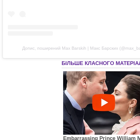
Допис, поширений Max Barskih | Макс Барских (@max_ba