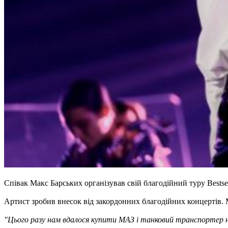
Співак Макс Барських організував свій благодійний туру Bestsel
Артист зробив внесок від закордонних благодійних концертів. 
"Цього разу нам вдалося купити МАЗ і танковий транспортер на 