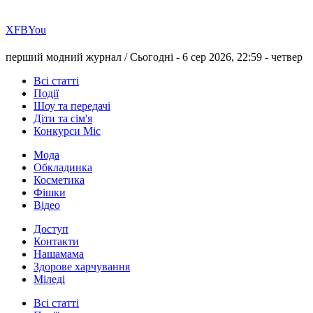
Х
FB
You
перший модний журнал /
Сьогодні - 6 сер 2026, 22:59 -
четвер
Всі статті
Події
Шоу та передачі
Діти та сім'я
Конкурси Міс
Мода
Обкладинка
Косметика
Фішки
Відео
Доступ
Контакти
Нашамама
Здорове харчування
Міледі
Всі статті