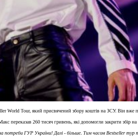
ler World Tour, який присвячений збору коштів на ЗСУ. Він вже п
Макс переказав 260 тисяч гривень, які допомогли закрити збір н
потреби ГУР України! Далі - більше. Тим часом Bestseller тур п