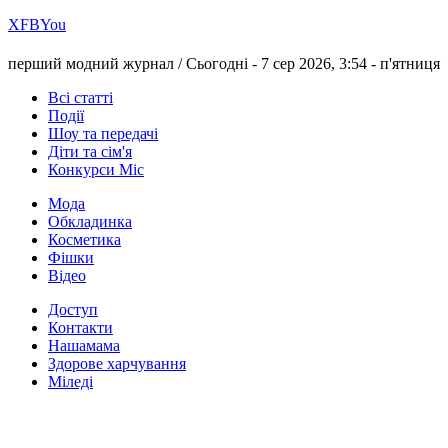
Х
FB
You
перший модний журнал /
Сьогодні - 7 сер 2026, 3:54 -
п'ятниця
Всі статті
Події
Шоу та передачі
Діти та сім'я
Конкурси Міс
Мода
Обкладинка
Косметика
Фішки
Відео
Доступ
Контакти
Нашамама
Здорове харчування
Міледі