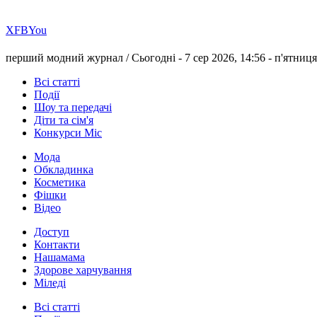
Х
FB
You
перший модний журнал /
Сьогодні - 7 сер 2026, 14:56 -
п'ятниця
Всі статті
Події
Шоу та передачі
Діти та сім'я
Конкурси Міс
Мода
Обкладинка
Косметика
Фішки
Відео
Доступ
Контакти
Нашамама
Здорове харчування
Міледі
Всі статті