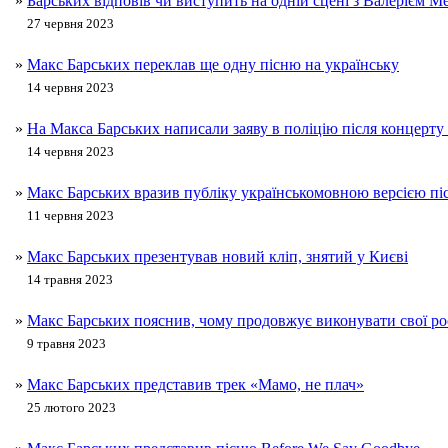
»
Барських відповів чи виступить на одній сцені з Валерієм М
27 червня 2023
»
Макс Барських переклав ще одну пісню на українську
14 червня 2023
»
На Макса Барських написали заяву в поліцію після концерту
14 червня 2023
»
Макс Барських вразив публіку українськомовною версією пі
11 червня 2023
»
Макс Барських презентував новий кліп, знятий у Києві
14 травня 2023
»
Макс Барських пояснив, чому продовжує виконувати свої ро
9 травня 2023
»
Макс Барських представив трек «Мамо, не плач»
25 лютого 2023