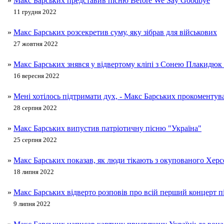
»
Макс Барських представив пісню Before We Say Goodbye
11 грудня 2022
»
Макс Барських розсекретив суму, яку зібрав для військових
27 жовтня 2022
»
Макс Барських знявся у відвертому кліпі з Сонею Плакидюк
16 вересня 2022
»
Мені хотілось підтримати дух, - Макс Барських прокоментув
28 серпня 2022
»
Макс Барських випустив патріотичну пісню "Україна"
25 серпня 2022
»
Макс Барських показав, як люди тікають з окупованого Херс
18 липня 2022
»
Макс Барських відверто розповів про всій перший концерт пі
9 липня 2022