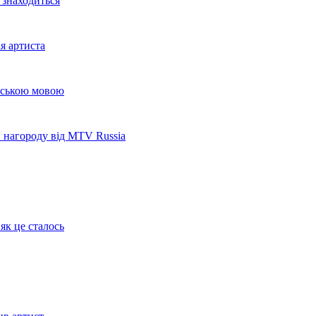
 знаходиться
я артиста
ійською мовою
в нагороду від MTV Russia
як це сталось