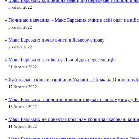
»
Макс Барських відповів на заяви, що перебуває у полоні в на
5 квітня 2022
»
Починаю навчання, - Макс Барських змінив свій одяг на вій
3 квітня 2022
»
Макс Барських почав вчити військову справу
2 квітня 2022
»
Макс Барських заспівав у Львові для переселенців
31 березня 2022
»
Хай згадає, скільки заробив в Україні, - Сніжана Онопко пу
17 березня 2022
»
Макс Барських заборонив використовувати свою музику у Ро
13 березня 2022
»
Макс Барських не повертає росіянам гроші за скасовані конц
11 березня 2022