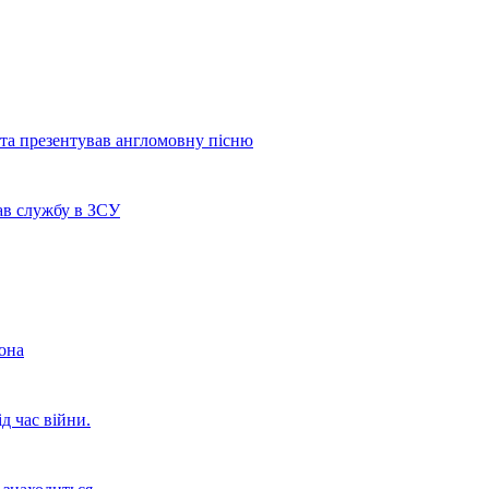
 та презентував англомовну пісню
ав службу в ЗСУ
она
д час війни.