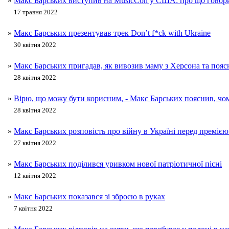
»
Макс Барських виступив на MusicCon у США: про що говор
17 травня 2022
»
Макс Барських презентував трек Don’t f*ck with Ukraine
30 квітня 2022
»
Макс Барських пригадав, як вивозив маму з Херсона та пояс
28 квітня 2022
»
Вірю, що можу бути корисним, - Макс Барських пояснив, чо
28 квітня 2022
»
Макс Барських розповість про війну в Україні перед премією
27 квітня 2022
»
Макс Барських поділився уривком нової патріотичної пісні
12 квітня 2022
»
Макс Барських показався зі зброєю в руках
7 квітня 2022