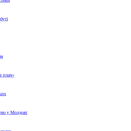
ітики
буті
ом
е плач»
ких
алю у Молдові