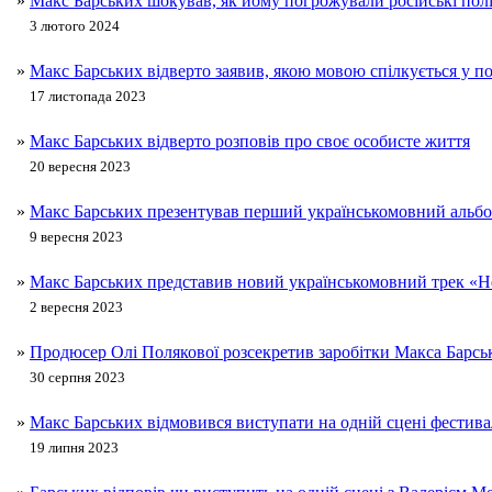
»
Макс Барських шокував, як йому погрожували російські пол
3 лютого 2024
»
Макс Барських відверто заявив, якою мовою спілкується у по
17 листопада 2023
»
Макс Барських відверто розповів про своє особисте життя
20 вересня 2023
»
Макс Барських презентував перший українськомовний альб
9 вересня 2023
»
Макс Барських представив новий українськомовний трек «Н
2 вересня 2023
»
Продюсер Олі Полякової розсекретив заробітки Макса Барсь
30 серпня 2023
»
Макс Барських відмовився виступати на одній сцені фестив
19 липня 2023