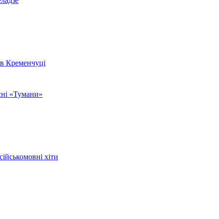
еладзе
 в Кременчуці
сні «Тумани»
сійськомовні хіти