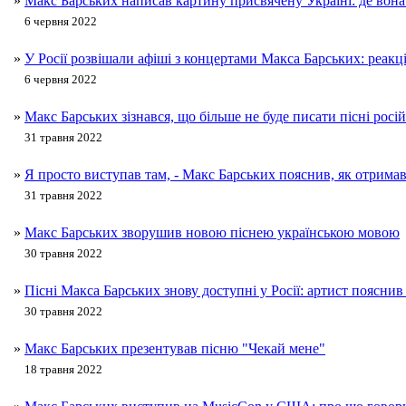
»
Макс Барських написав картину присвячену Україні: де вона
6 червня 2022
»
У Росії розвішали афіші з концертами Макса Барських: реакці
6 червня 2022
»
Макс Барських зізнався, що більше не буде писати пісні рос
31 травня 2022
»
Я просто виступав там, - Макс Барських пояснив, як отрима
31 травня 2022
»
Макс Барських зворушив новою піснею українською мовою
30 травня 2022
»
Пісні Макса Барських знову доступні у Росії: артист пояснив 
30 травня 2022
»
Макс Барських презентував пісню "Чекай мене"
18 травня 2022