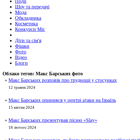
Події
Шоу та передачі
Мода
Обкладинка
Косметика
Конкурси Міс
Діти та сім'я
Фішки
Фото
Відео
Блоги
Облако тегов:
Макс Барських фото
»
Макс Барських розповів про труднощі у стосунках
12 травня 2024
»
Макс Барських опинився у центрі атаки на Ізраїль
15 квітня 2024
»
Макс Барських презентував пісню «Slay»
18 лютого 2024