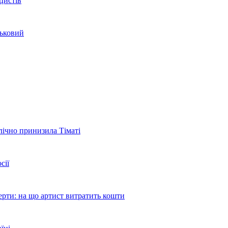
цистів
ськовий
блічно принизила Тіматі
сії
ерти: на що артист витратить кошти