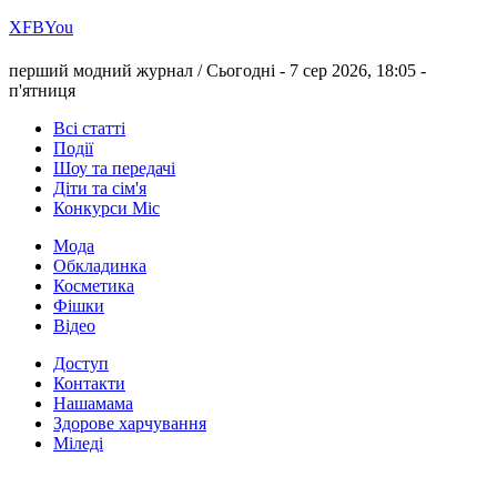
Х
FB
You
перший модний журнал /
Сьогодні - 7 сер 2026, 18:05 -
п'ятниця
Всі статті
Події
Шоу та передачі
Діти та сім'я
Конкурси Міс
Мода
Обкладинка
Косметика
Фішки
Відео
Доступ
Контакти
Нашамама
Здорове харчування
Міледі