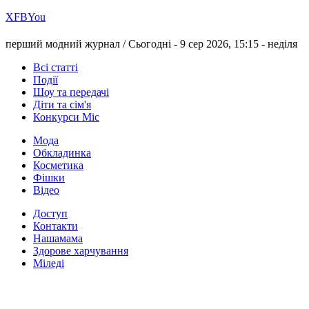
Х
FB
You
перший модний журнал /
Сьогодні - 9 сер 2026, 15:15 -
неділя
Всі статті
Події
Шоу та передачі
Діти та сім'я
Конкурси Міс
Мода
Обкладинка
Косметика
Фішки
Відео
Доступ
Контакти
Нашамама
Здорове харчування
Міледі