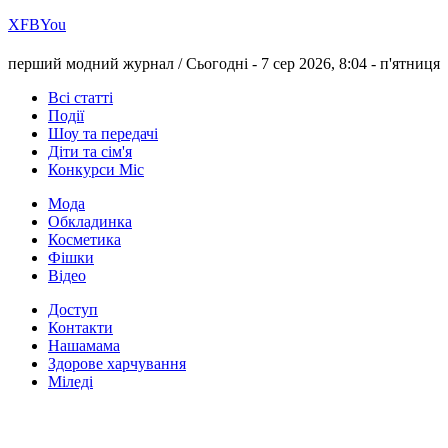
Х
FB
You
перший модний журнал /
Сьогодні - 7 сер 2026, 8:04 -
п'ятниця
Всі статті
Події
Шоу та передачі
Діти та сім'я
Конкурси Міс
Мода
Обкладинка
Косметика
Фішки
Відео
Доступ
Контакти
Нашамама
Здорове харчування
Міледі