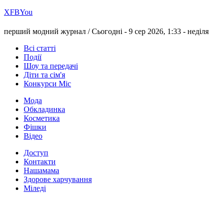
Х
FB
You
перший модний журнал /
Сьогодні - 9 сер 2026, 1:33 -
неділя
Всі статті
Події
Шоу та передачі
Діти та сім'я
Конкурси Міс
Мода
Обкладинка
Косметика
Фішки
Відео
Доступ
Контакти
Нашамама
Здорове харчування
Міледі