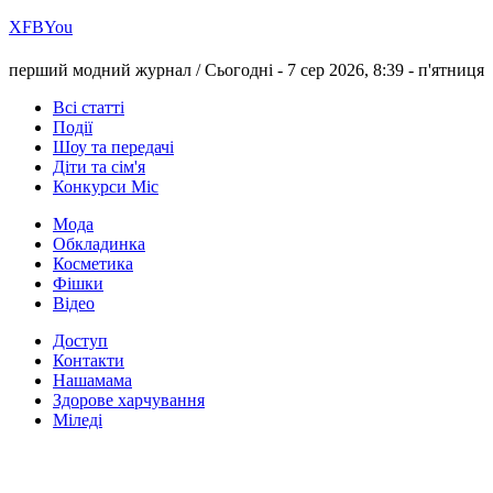
Х
FB
You
перший модний журнал /
Сьогодні - 7 сер 2026, 8:39 -
п'ятниця
Всі статті
Події
Шоу та передачі
Діти та сім'я
Конкурси Міс
Мода
Обкладинка
Косметика
Фішки
Відео
Доступ
Контакти
Нашамама
Здорове харчування
Міледі