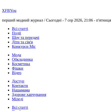
Х
FB
You
перший модний журнал /
Сьогодні - 7 сер 2026, 21:06 -
п'ятниця
Всі статті
Події
Шоу та передачі
Діти та сім'я
Конкурси Міс
Мода
Обкладинка
Косметика
Фішки
Відео
Доступ
Контакти
Нашамама
Здорове харчування
Міледі
Всі статті