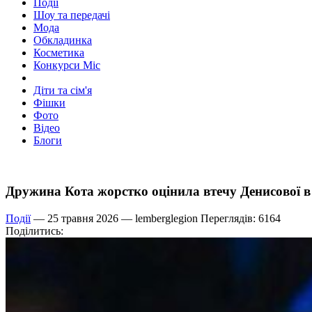
Події
Шоу та передачі
Мода
Обкладинка
Косметика
Конкурси Міс
Діти та сім'я
Фішки
Фото
Відео
Блоги
Дружина Кота жорстко оцінила втечу Денисової в
Події
— 25 травня 2026 —
lemberglegion
Переглядів: 6164
Поділитись: