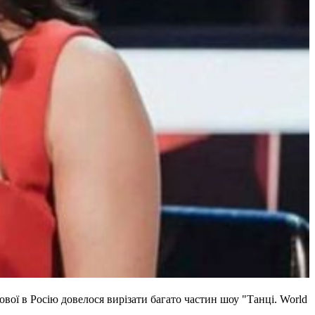
вої в Росію довелося вирізати багато частин шоу "Танці. World