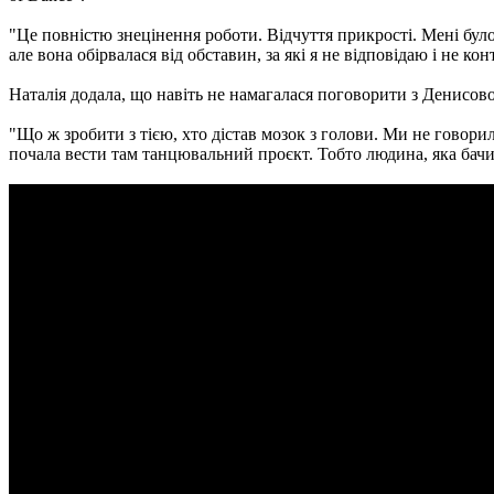
"Це повністю знецінення роботи. Відчуття прикрості. Мені було
але вона обірвалася від обставин, за які я не відповідаю і не 
Наталія додала, що навіть не намагалася поговорити з Денисовою
"Що ж зробити з тією, хто дістав мозок з голови. Ми не говори
почала вести там танцювальний проєкт. Тобто людина, яка бачил