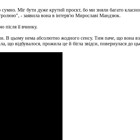
 сумно. Міг бути дуже крутий проєкт, бо ми зняли багато класног
контролюю", - заявила вона в інтерв'ю Мирославі Мандзюк.
 після її вчинку.
ли. В цьому нема абсолютно жодного сенсу. Тим паче, що вона взя
а, що відбувалося, прожила це й бігла звідси, повернулася до ць