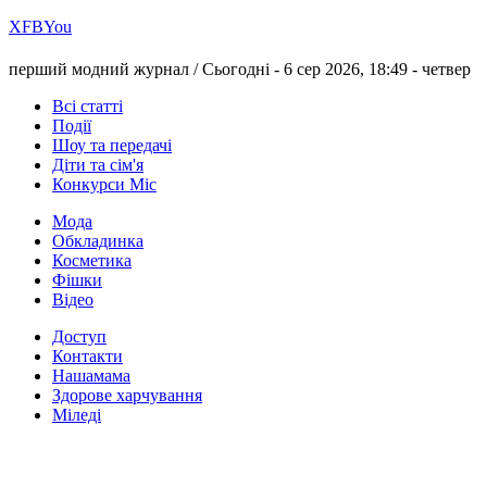
Х
FB
You
перший модний журнал /
Сьогодні - 6 сер 2026, 18:49 -
четвер
Всі статті
Події
Шоу та передачі
Діти та сім'я
Конкурси Міс
Мода
Обкладинка
Косметика
Фішки
Відео
Доступ
Контакти
Нашамама
Здорове харчування
Міледі