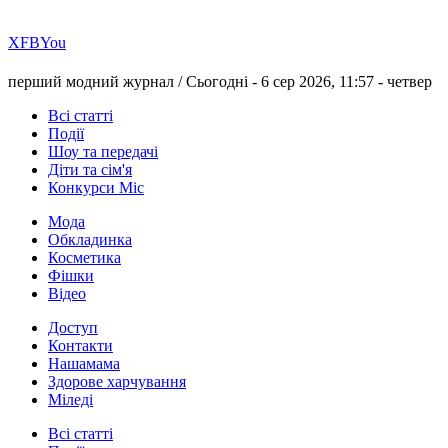
Х
FB
You
перший модний журнал /
Сьогодні - 6 сер 2026, 11:57 -
четвер
Всі статті
Події
Шоу та передачі
Діти та сім'я
Конкурси Міс
Мода
Обкладинка
Косметика
Фішки
Відео
Доступ
Контакти
Нашамама
Здорове харчування
Міледі
Всі статті