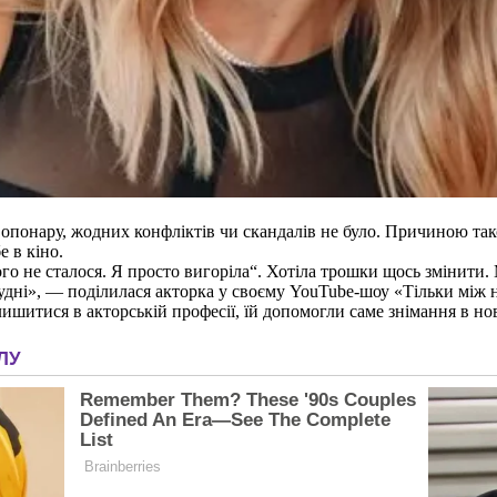
Сопонару, жодних конфліктів чи скандалів не було. Причиною та
 в кіно.
о не сталося. Я просто вигоріла“. Хотіла трошки щось змінити. М
грудні», — поділилася акторка у своєму YouTube-шоу «Тільки між 
ишитися в акторській професії, їй допомогли саме знімання в нов