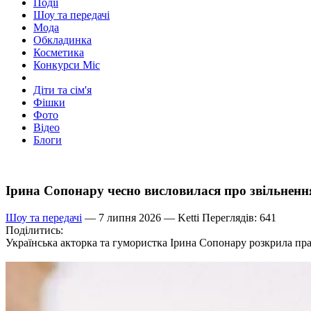
Події
Шоу та передачі
Мода
Обкладинка
Косметика
Конкурси Міс
Діти та сім'я
Фішки
Фото
Відео
Блоги
Ірина Сопонару чесно висловилася про звільненн
Шоу та передачі
— 7 липня 2026 —
Ketti
Переглядів: 641
Поділитись:
Українська акторка та гумористка Ірина Сопонару розкрила прав