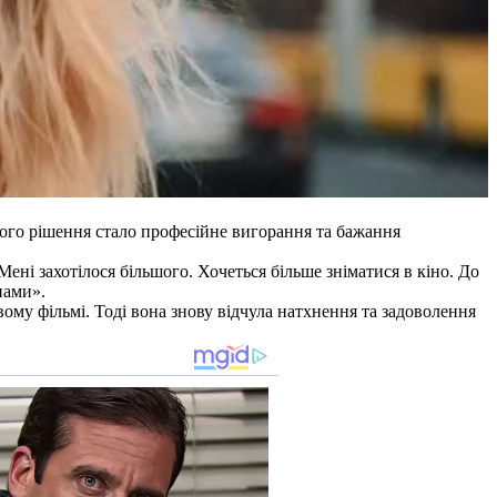
кого рішення стало професійне вигорання та бажання
ені захотілося більшого. Хочеться більше зніматися в кіно. До
нами».
ому фільмі. Тоді вона знову відчула натхнення та задоволення