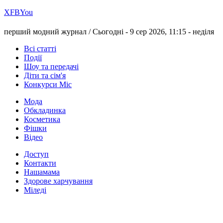
Х
FB
You
перший модний журнал /
Сьогодні - 9 сер 2026, 11:15 -
неділя
Всі статті
Події
Шоу та передачі
Діти та сім'я
Конкурси Міс
Мода
Обкладинка
Косметика
Фішки
Відео
Доступ
Контакти
Нашамама
Здорове харчування
Міледі