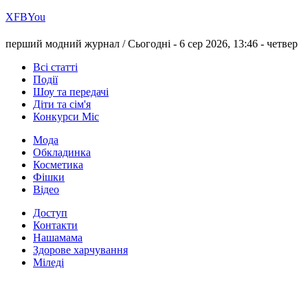
Х
FB
You
перший модний журнал /
Сьогодні - 6 сер 2026, 13:46 -
четвер
Всі статті
Події
Шоу та передачі
Діти та сім'я
Конкурси Міс
Мода
Обкладинка
Косметика
Фішки
Відео
Доступ
Контакти
Нашамама
Здорове харчування
Міледі