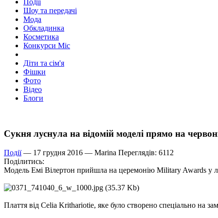
Події
Шоу та передачі
Мода
Обкладинка
Косметика
Конкурси Міс
Діти та сім'я
Фішки
Фото
Відео
Блоги
Сукня луснула на відомій моделі прямо на черво
Події
— 17 грудня 2016 —
Marina
Переглядів: 6112
Поділитись:
Модель Емі Вілертон прийшла на церемонію Military Awards у ло
Плаття від Celia Krithariotie, яке було створено спеціально н