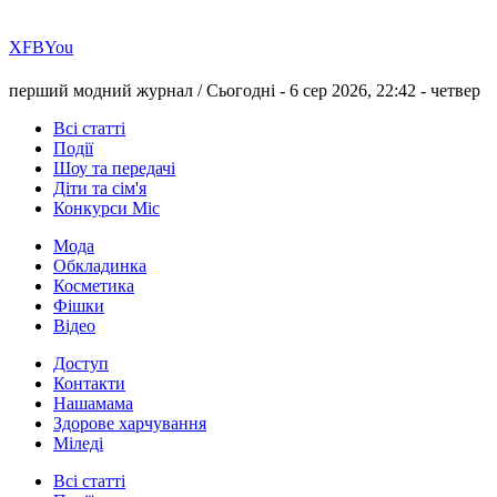
Х
FB
You
перший модний журнал /
Сьогодні - 6 сер 2026, 22:42 -
четвер
Всі статті
Події
Шоу та передачі
Діти та сім'я
Конкурси Міс
Мода
Обкладинка
Косметика
Фішки
Відео
Доступ
Контакти
Нашамама
Здорове харчування
Міледі
Всі статті