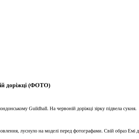
ній доріжці (ФОТО)
ндонському Guildhall. На червоній доріжці зірку підвела сукня.
а замовлення, луснуло на моделі перед фотографами. Свій образ Е