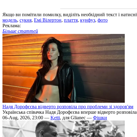
Якщо ви помітили помилку, виділіть необхідний текст і натисніт
модель
,
сукня
,
Емі Вілертон
,
плаття
,
кунфуз
,
фото
Реклама:
Більше статтей
Надя Дорофєєва відверто розповіла про проблеми зі здоров'ям
Українська співачка Надя Дорофєєва вперше відверто розповіла п
06-Aug, 2026, 23:00 —
Ketti
, для Glianec —
Фішки