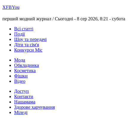
Х
FB
You
перший модний журнал /
Сьогодні - 8 сер 2026, 8:21 -
субота
Всі статті
Події
Шоу та передачі
Діти та сім'я
Конкурси Міс
Мода
Обкладинка
Косметика
Фішки
Відео
Доступ
Контакти
Нашамама
Здорове харчування
Міледі