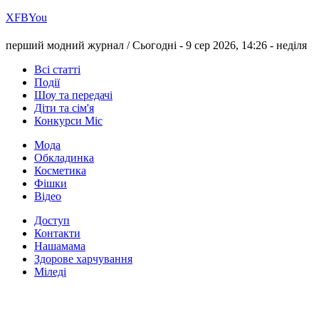
Х
FB
You
перший модний журнал /
Сьогодні - 9 сер 2026, 14:26 -
неділя
Всі статті
Події
Шоу та передачі
Діти та сім'я
Конкурси Міс
Мода
Обкладинка
Косметика
Фішки
Відео
Доступ
Контакти
Нашамама
Здорове харчування
Міледі