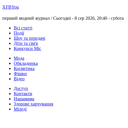
Х
FB
You
перший модний журнал /
Сьогодні - 8 сер 2026, 20:40 -
субота
Всі статті
Події
Шоу та передачі
Діти та сім'я
Конкурси Міс
Мода
Обкладинка
Косметика
Фішки
Відео
Доступ
Контакти
Нашамама
Здорове харчування
Міледі