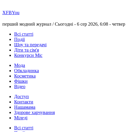
Х
FB
You
перший модний журнал /
Сьогодні - 6 сер 2026, 6:08 -
четвер
Всі статті
Події
Шоу та передачі
Діти та сім'я
Конкурси Міс
Мода
Обкладинка
Косметика
Фішки
Відео
Доступ
Контакти
Нашамама
Здорове харчування
Міледі
Всі статті