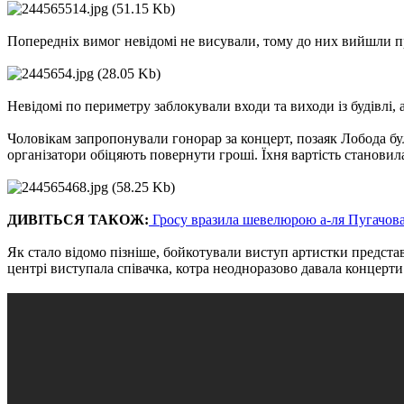
Попередніх вимог невідомі не висували, тому до них вийшли пр
Невідомі по периметру заблокували входи та виходи із будівлі,
Чоловікам запропонували гонорар за концерт, позаяк Лобода бул
організатори обіцяють повернути гроші. Їхня вартість становила
ДИВІТЬСЯ ТАКОЖ:
Гросу вразила шевелюрою а-ля Пугачо
Як стало відомо пізніше, бойкотували виступ артистки представ
центрі виступала співачка, котра неодноразово давала концерти 