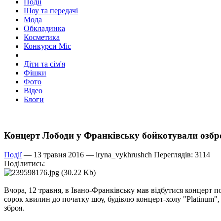
Події
Шоу та передачі
Мода
Обкладинка
Косметика
Конкурси Міс
Діти та сім'я
Фішки
Фото
Відео
Блоги
Концерт Лободи у Франківську бойкотували озб
Події
— 13 травня 2016 —
iryna_vykhrushch
Переглядів: 3114
Поділитись:
Вчора, 12 травня, в Івано-Франківську мав відбутися концерт п
сорок хвилин до початку шоу, будівлю концерт-холу "Platinum",
зброя.