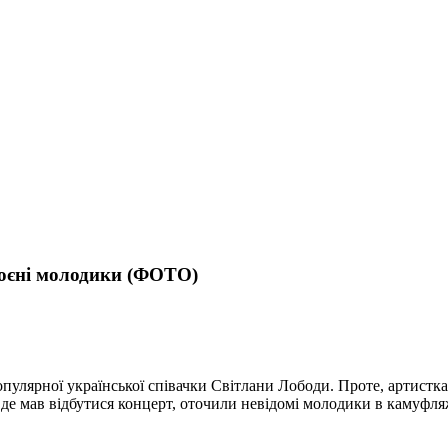
роєні молодики (ФОТО)
опулярної української співачки Світлани Лободи. Проте, артистка
 де мав відбутися концерт, оточили невідомі молодики в камуфля