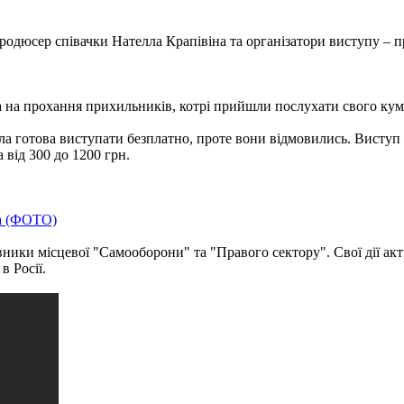
одюсер співачки Нателла Крапівіна та організатори виступу – п
 а на прохання прихильників, котрі прийшли послухати свого кум
а готова виступати безплатно, проте вони відмовились. Виступ сп
 від 300 до 1200 грн.
ва (ФОТО)
ники місцевої "Самооборони" та "Правого сектору". Свої дії акт
в Росії.