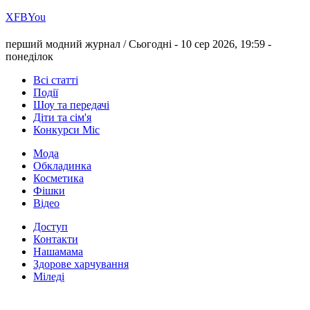
Х
FB
You
перший модний журнал /
Сьогодні - 10 сер 2026, 19:59 -
понеділок
Всі статті
Події
Шоу та передачі
Діти та сім'я
Конкурси Міс
Мода
Обкладинка
Косметика
Фішки
Відео
Доступ
Контакти
Нашамама
Здорове харчування
Міледі