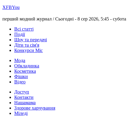
Х
FB
You
перший модний журнал /
Сьогодні - 8 сер 2026, 5:45 -
субота
Всі статті
Події
Шоу та передачі
Діти та сім'я
Конкурси Міс
Мода
Обкладинка
Косметика
Фішки
Відео
Доступ
Контакти
Нашамама
Здорове харчування
Міледі