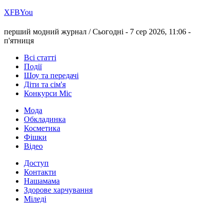
Х
FB
You
перший модний журнал /
Сьогодні - 7 сер 2026, 11:06 -
п'ятниця
Всі статті
Події
Шоу та передачі
Діти та сім'я
Конкурси Міс
Мода
Обкладинка
Косметика
Фішки
Відео
Доступ
Контакти
Нашамама
Здорове харчування
Міледі